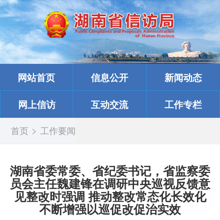
网站首页
信息公开
新闻动态
网上信访
互动交流
工作专栏
>
首页
工作要闻
湖南省委常委、省纪委书记，省监察委
员会主任魏建锋在调研中央巡视反馈意
见整改时强调 推动整改常态化长效化
不断增强以巡促改促治实效